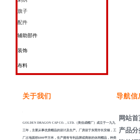
旗子
配件
辅助部件
装饰
布料
关于我们
导航信
网站首
GOLDEN DRAGON CAP CO.，LTD.（美佳成帽厂）成立于一九九
产品分
三年，主要从事优质帽品的设计及生产。厂房设于东莞市长安镇，工
厂占地面积6000平方米，生产拥有专利品牌或商标的休闲帽品，种类