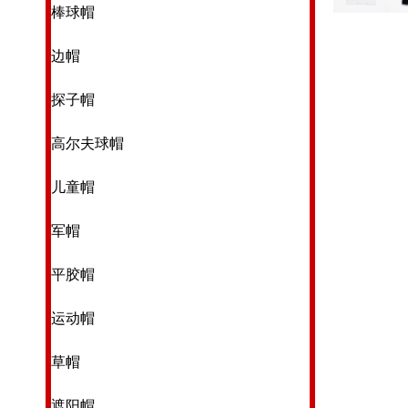
旗子002
旗
棒球帽
边帽
探子帽
高尔夫球帽
儿童帽
军帽
平胶帽
运动帽
草帽
遮阳帽