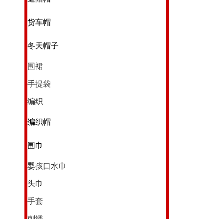
货车帽
冬天帽子
围裙
手提袋
编织
编织帽
围巾
婴孩口水巾
头巾
手套
刺绣