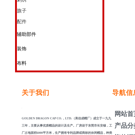
旗子
配件
辅助部件
装饰
布料
关于我们
导航信
网站首
GOLDEN DRAGON CAP CO.，LTD.（美佳成帽厂）成立于一九九
产品分
三年，主要从事优质帽品的设计及生产。厂房设于东莞市长安镇，工
厂占地面积6000平方米，生产拥有专利品牌或商标的休闲帽品，种类