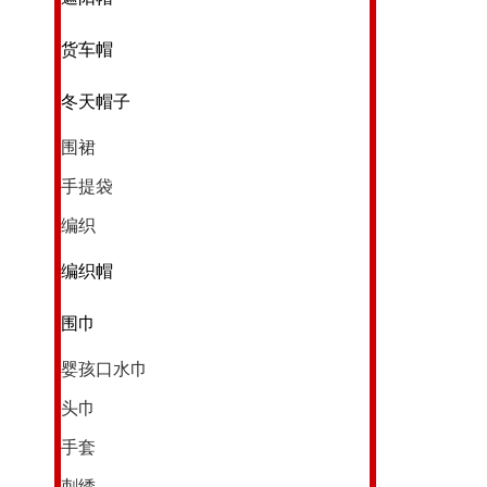
货车帽
冬天帽子
围裙
手提袋
编织
编织帽
围巾
婴孩口水巾
头巾
手套
刺绣