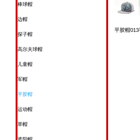
棒球帽
边帽
平胶帽013
探子帽
»
高尔夫球帽
儿童帽
军帽
平胶帽
运动帽
草帽
遮阳帽