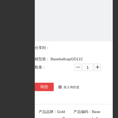
分享到：
模型第： BaseballcapGD122
数量：
询价
加入询价篮
产品品牌：
Gold
产品编码：
Base