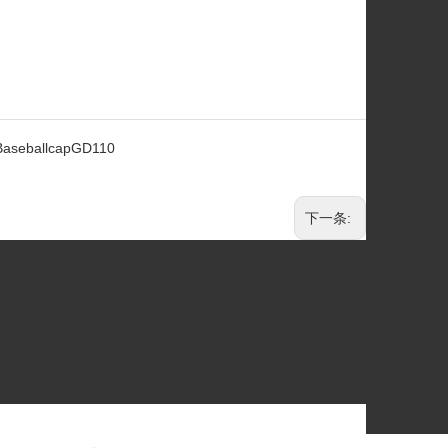
BaseballcapGD110
下一条: