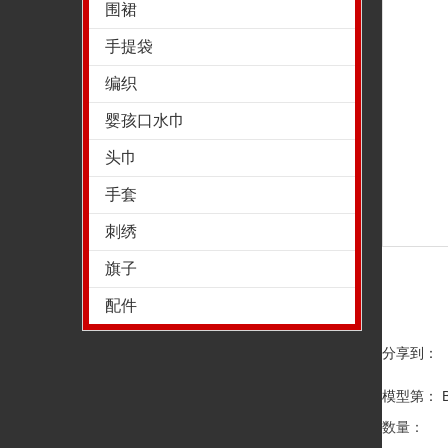
围裙
手提袋
编织
婴孩口水巾
头巾
手套
刺绣
旗子
配件
分享到：
模型第： Ba
数量：