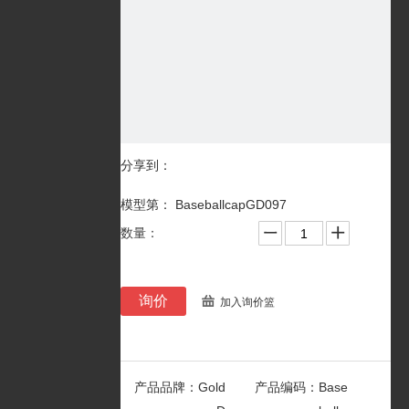
分享到：
模型第： BaseballcapGD097
数量：
询价
加入询价篮
产品品牌：
Gold
产品编码：
Base