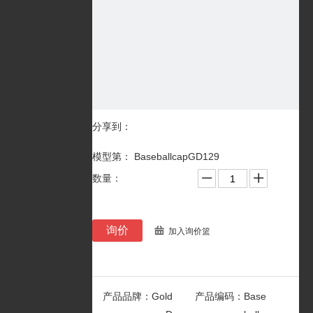
分享到：
模型第： BaseballcapGD129
数量：
询价
加入询价篮
产品品牌：
Gold
产品编码：
Base