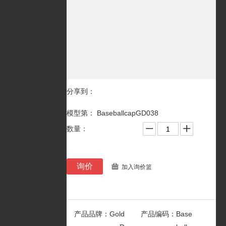
分享到：
模型第： BaseballcapGD038
数量：
询价
加入询价篮
产品品牌：
Gold
产品编码：
Base