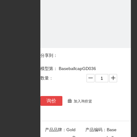
分享到：
模型第： BaseballcapGD036
数量：
询价
加入询价篮
产品品牌：
Gold
产品编码：
Base