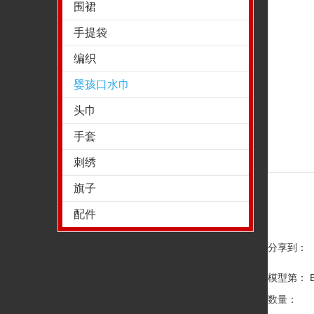
围裙
手提袋
编织
婴孩口水巾
头巾
手套
刺绣
旗子
配件
分享到：
模型第： Ba
数量：