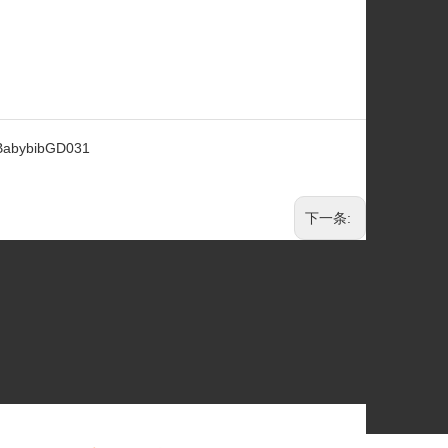
BabybibGD031
下一条: